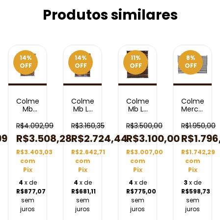
Produtos similares
14
%
14
%
11
%
8
%
OFF
OFF
OFF
OFF
Colmeia
Colmeia
Colmeia
Colmeia
Mb
Mb Ls
Mb Ls
Mercedes
n
Ls1935
1935
1935
Benz
on
1941
1941
1941
500
R$4.092,99
R$3.160,35
R$3.500,00
R$1.950,00
2635
2635
907x714
2004/2011
99
R$3.508,28
R$2.724,44
R$3.100,00
R$1.796
2325
2325
2
C/ S/
1006x714
1006X714
Carreiras
Ar
R$3.403,03
R$2.642,71
R$3.007,00
R$1.742,29
Cab
2
Tubo
com
com
com
com
106 3
Tubos
Pix
Pix
Pix
Pix
Carreiras
Carreiras
Tubos
4
x de
4
x de
4
x de
3
x de
R$877,07
R$681,11
R$775,00
R$598,73
sem
sem
sem
sem
juros
juros
juros
juros