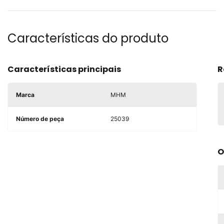
Características do produto
Características principais
R
Marca
MHM
Número de peça
25039
O