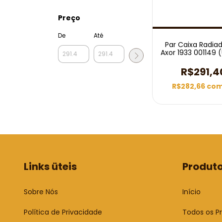
Preço
De
Até
Par Caixa Radia
Axor 1933 001149 
R$291,4
R$282,66
co
Links üteis
Produt
Sobre Nós
Início
Política de Privacidade
Todos os P