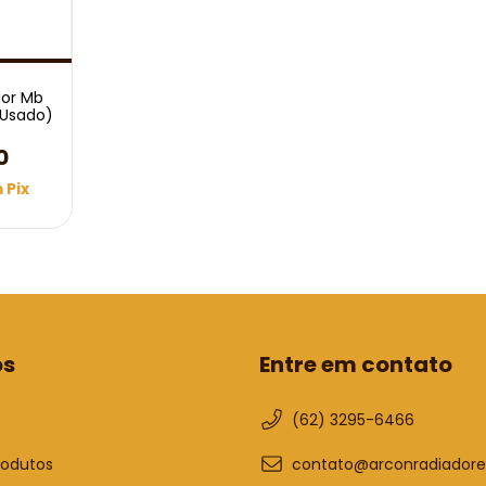
dor Mb
(Usado)
0
m
Pix
os
Entre em contato
(62) 3295-6466
rodutos
contato@arconradiadore