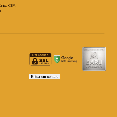
ário, CEP:
O
Entrar em contato