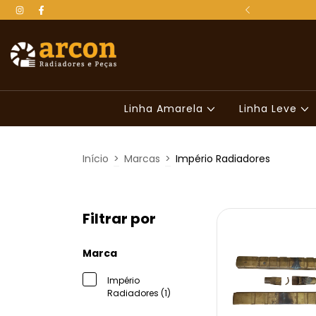
 para todo o Brasil
Linha Amarela
Linha Leve
Início
>
Marcas
>
Império Radiadores
Filtrar por
Marca
Império
Radiadores (1)