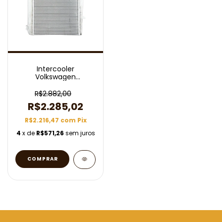
Intercooler
Volkswagen
Constellation 19.370
2006 A 2013 RV2632
R$2.882,00
R$2.285,02
R$2.216,47
com
Pix
4
x de
R$571,26
sem juros