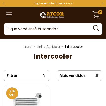
Pague em até 6x sem juros
0
Início
>
Linha Agrícola
>
Intercooler
Intercooler
Filtrar
21
%
OFF