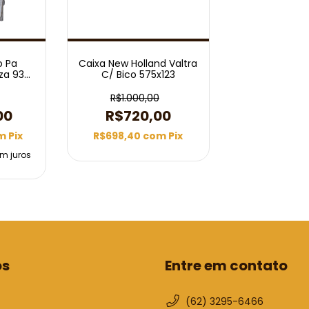
o Pa
Caixa New Holland Valtra
za 936
C/ Bico 575x123
R$1.000,00
00
R$720,00
m
Pix
R$698,40
com
Pix
m juros
os
Entre em contato
(62) 3295-6466