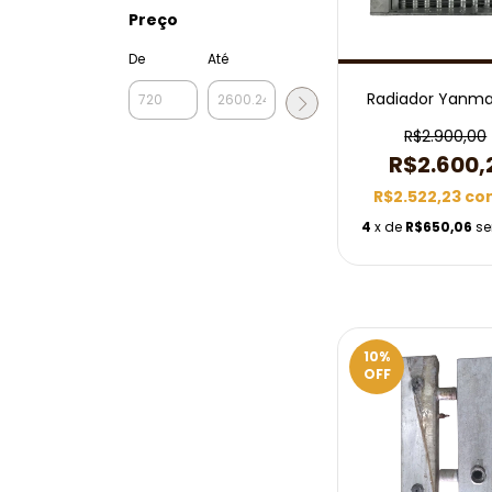
Preço
De
Até
Radiador Yanma
R$2.900,00
R$2.600,
R$2.522,23
co
4
x de
R$650,06
se
10
%
OFF