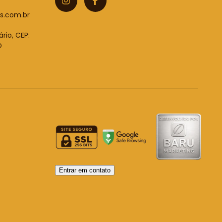
s.com.br
ário, CEP:
O
Entrar em contato