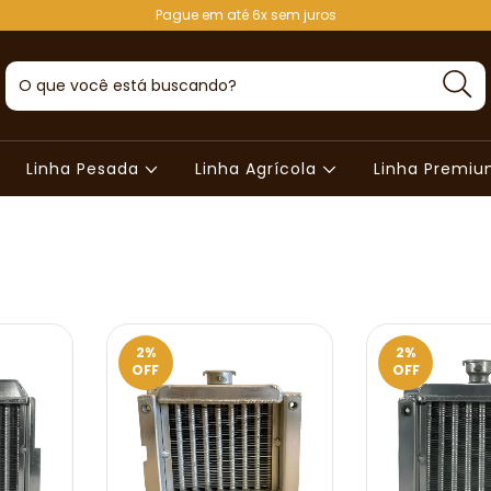
Pague em até 6x sem juros
Linha Pesada
Linha Agrícola
Linha Premi
2
%
2
%
OFF
OFF