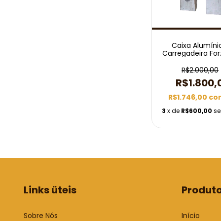
Caixa Alumíni
Carregadeira For
130x580
R$2.000,00
R$1.800,
R$1.746,00
co
3
x de
R$600,00
se
Links üteis
Produt
Sobre Nós
Início