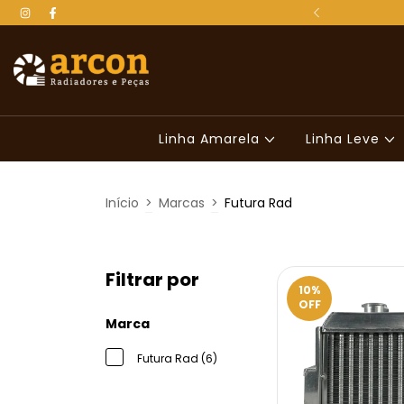
 para todo o Brasil
Linha Amarela
Linha Leve
Início
>
Marcas
>
Futura Rad
Filtrar por
10
%
OFF
Marca
Futura Rad (6)