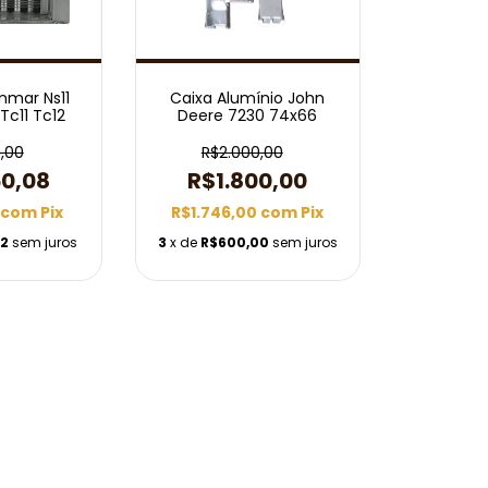
nmar Ns11
Caixa Alumínio John
 Tc11 Tc12
Deere 7230 74x66
,00
R$2.000,00
50,08
R$1.800,00
8
com
Pix
R$1.746,00
com
Pix
52
sem juros
3
x de
R$600,00
sem juros