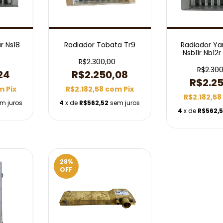
r Ns18
Radiador Tobata Tr9
Radiador Ya
Nsb11r Nb12r
R$2.300,00
R$2.300
24
R$2.250,08
R$2.2
m
Pix
R$2.182,58
com
Pix
R$2.182,5
m juros
4
x de
R$562,52
sem juros
4
x de
R$562,
28
%
OFF