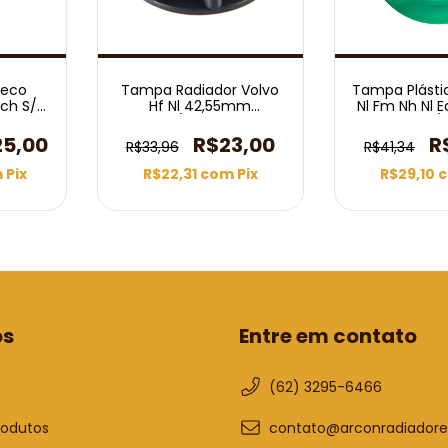
veco
Tampa Radiador Volvo
Tampa Plásti
ech S/
Hf Nl 42,55mm
Nl Fm Nh Nl 
2007
1989/2014 Preto
1989/
25,00
R$23,00
R
R$33,96
R$41,34
m
Pix
R$22,31
com
Pix
R$29,10
os
Entre em contato
(62) 3295-6466
rodutos
contato@arconradiadore