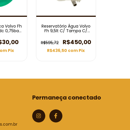
ca Volvo Fh
Reservatório Água Volvo
Edc 0,75bar
Fh 9,5lt C/ Tampa C/
2014
Sensor 94/14
$30,00
R$450,00
R$595,72
com
Pix
R$436,50
com
Pix
Permaneça conectado
s.com.br