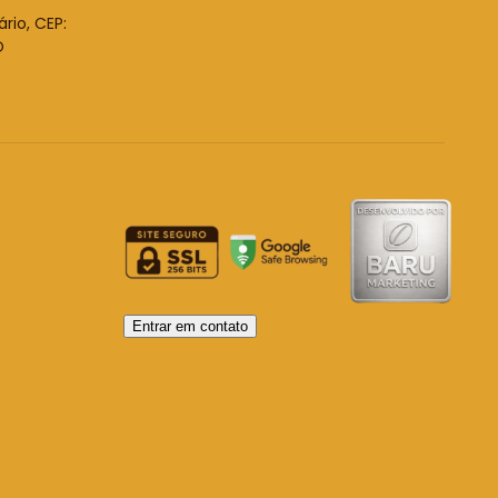
ário, CEP:
O
Entrar em contato