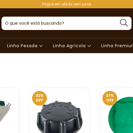
Pague em até 6x sem juros
Linha Pesada
Linha Agrícola
Linha Premi
32
%
27
%
OFF
OFF