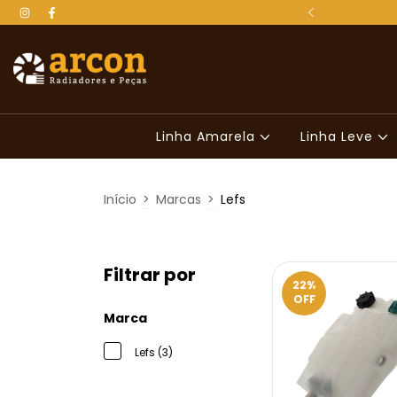
 para todo o Brasil
Linha Amarela
Linha Leve
Início
>
Marcas
>
Lefs
Filtrar por
22
%
OFF
Marca
Lefs (3)