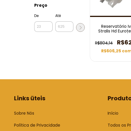
Preço
De
Até
Reservatório I
Stralis Hd Eurot
Sensor 1997/
R$6
R$804,14
R$606,25
co
Links üteis
Produt
Sobre Nós
Início
Política de Privacidade
Todos os P