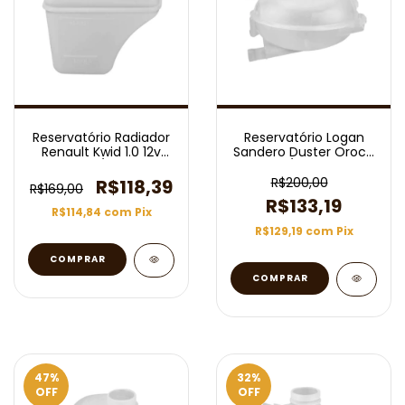
Reservatório Radiador
Reservatório Logan
Renault Kwid 1.0 12v
Sandero Duster Oroch
2017/2019
/2015
R$200,00
R$118,39
R$169,00
R$133,19
R$114,84
com
Pix
R$129,19
com
Pix
47
%
32
%
OFF
OFF