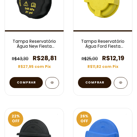
Tampa Reservatório
Tampa Reservatório
Água New Fiesta
Água Ford Fiesta
2010/2019
Hatch Sedan Ecosport
R$28,81
R$12,19
R$43,30
R$25,00
R$27,95
com
Pix
R$11,82
com
Pix
22
%
26
%
OFF
OFF