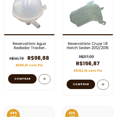
Reservatório Agua
Reservatório Cruze 1.8
Radiador Tracker
Hatch Sedan 2012/2016
2019/2024
R$217,00
R$98,88
R$141,78
R$156,87
R$95,91
com
Pix
R$152,16
com
Pix
34
%
32
%