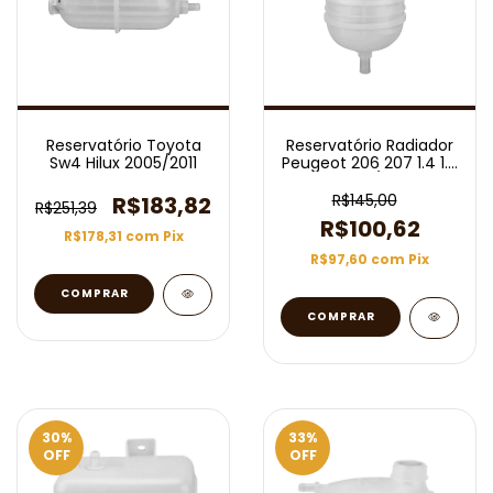
Reservatório Toyota
Reservatório Radiador
Sw4 Hilux 2005/2011
Peugeot 206 207 1.4 1.6
8v 16v /2002
R$145,00
R$183,82
R$251,39
R$100,62
R$178,31
com
Pix
R$97,60
com
Pix
30
%
33
%
OFF
OFF