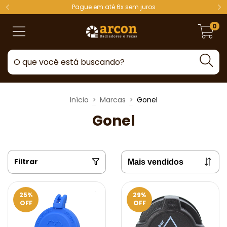
Pague em até 6x sem juros
0
Início
>
Marcas
>
Gonel
Gonel
Filtrar
25
%
29
%
OFF
OFF