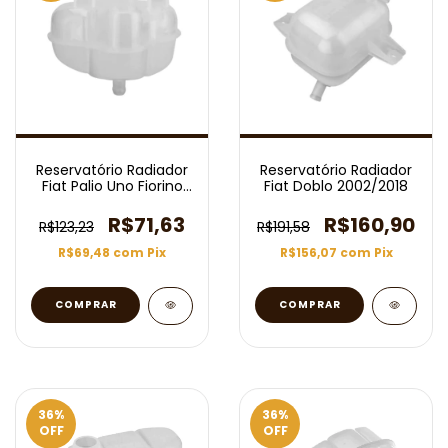
Reservatório Radiador
Reservatório Radiador
Fiat Palio Uno Fiorino
Fiat Doblo 2002/2018
Siena Mobi 2013
R$71,63
R$160,90
R$123,23
R$191,58
R$69,48
com
Pix
R$156,07
com
Pix
36
%
36
%
OFF
OFF