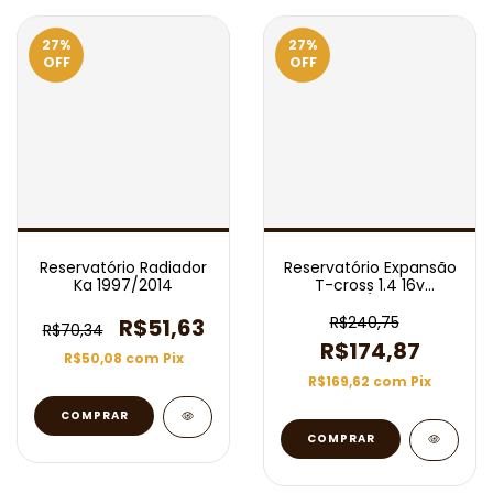
27
%
27
%
OFF
OFF
Reservatório Radiador
Reservatório Expansão
Ka 1997/2014
T-cross 1.4 16v
2019/2022
R$240,75
R$51,63
R$70,34
R$174,87
R$50,08
com
Pix
R$169,62
com
Pix