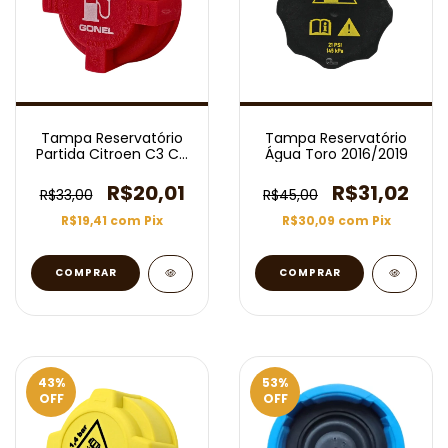
Tampa Reservatório
Tampa Reservatório
Partida Citroen C3 C4
Água Toro 2016/2019
206 207 307 Pallas
Aircross Picanto
R$20,01
R$31,02
R$33,00
R$45,00
Picasso
R$19,41
com
Pix
R$30,09
com
Pix
43
%
53
%
OFF
OFF