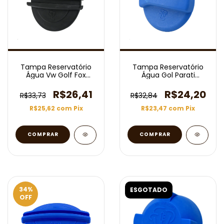
Tampa Reservatório
Tampa Reservatório
Água Vw Golf Fox
Água Gol Parati
Crossfox Up Kombi
Saveiro Caravele
R$26,41
R$24,20
R$33,73
R$32,84
R$25,62
com
Pix
R$23,47
com
Pix
34
%
ESGOTADO
OFF