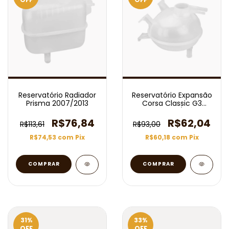
Reservatório Radiador
Reservatório Expansão
Prisma 2007/2013
Corsa Classic G3
2009/
R$76,84
R$62,04
R$113,61
R$93,00
R$74,53
com
Pix
R$60,18
com
Pix
31
%
33
%
OFF
OFF