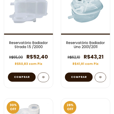
Reservatório Radiador
Reservatório Radiador
Strada 1.5 /2000
Uno 2001/2011
R$52,40
R$43,21
R$65,00
R$62,10
R$50,83
com
Pix
R$41,91
com
Pix
30
%
28
%
OFF
OFF