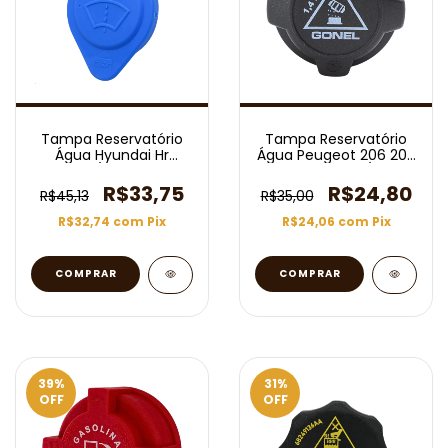
Tampa Reservatório
Tampa Reservatório
Água Hyundai Hr
Água Peugeot 206 207
2006/2017 Azul
208 2008/
R$33,75
R$24,80
R$45,13
R$35,00
R$32,74
com
Pix
R$24,06
com
Pix
39
%
31
%
OFF
OFF