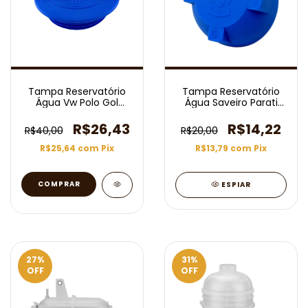
Tampa Reservatório
Tampa Reservatório
Água Vw Polo Gol
Água Saveiro Parati
Saveiro Audi A3
Gol Santana Voyage
R$26,43
R$14,22
R$40,00
R$20,00
R$25,64
com
Pix
R$13,79
com
Pix
ESPIAR
27
%
31
%
OFF
OFF