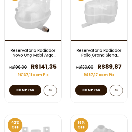
Reservatório Radiador
Reservatório Radiador
Novo Uno Mobi Argo
Palio Grand Siena
2016/ 2 Bicos
2012/ Motor Etorq
R$141,35
R$89,87
R$196,00
R$130,88
R$137,11
com
Pix
R$87,17
com
Pix
42
%
16
%
OFF
OFF