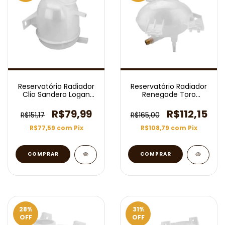
Reservatório Radiador
Reservatório Radiador
Clio Sandero Logan
Renegade Toro
Kangoo
Compass 2015/2024
R$79,99
R$112,15
R$151,17
R$165,00
R$77,59
com
Pix
R$108,79
com
Pix
28
%
31
%
OFF
OFF