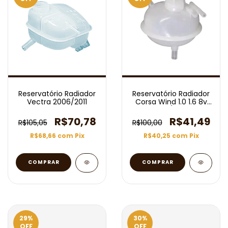
Reservatório Radiador
Reservatório Radiador
Vectra 2006/2011
Corsa Wind 1.0 1.6 8v
1994/2005
R$70,78
R$41,49
R$105,05
R$100,00
R$68,66
com
Pix
R$40,25
com
Pix
29
%
30
%
OFF
OFF