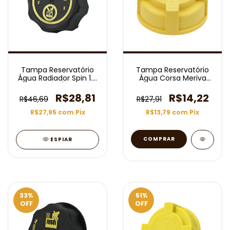
Tampa Reservatório
Tampa Reservatório
Água Radiador Spin 1.8
Água Corsa Meriva
8v 2012/2022
Prisma Montana
R$28,81
R$14,22
R$46,69
R$27,91
R$27,95
com
Pix
R$13,79
com
Pix
ESPIAR
33
%
51
%
OFF
OFF