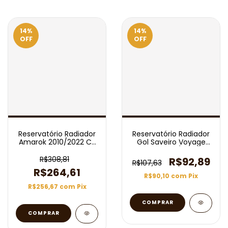
14
%
14
%
OFF
OFF
Reservatório Radiador
Reservatório Radiador
Amarok 2010/2022 C/
Gol Saveiro Voyage
Bocal
Fox G5 G6 S/ Sensor
R$308,81
R$92,89
R$107,63
R$264,61
R$90,10
com
Pix
R$256,67
com
Pix