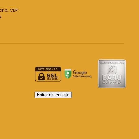
ário, CEP:
O
Entrar em contato