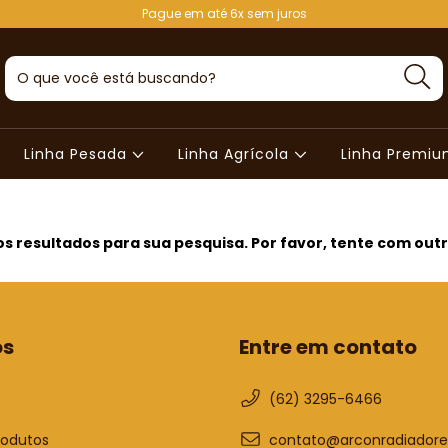
Pague em até 6x sem juros
Linha Pesada
Linha Agrícola
Linha Premi
 resultados para sua pesquisa. Por favor, tente com outro
os
Entre em contato
(62) 3295-6466
rodutos
contato@arconradiadore