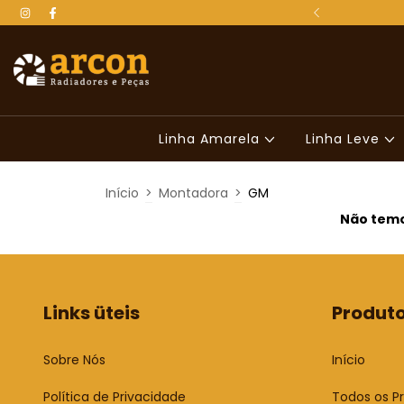
 para todo o Brasil
Linha Amarela
Linha Leve
Início
>
Montadora
>
GM
Não temos
Links üteis
Produt
Sobre Nós
Início
Política de Privacidade
Todos os P