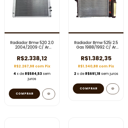
Radiador Bmw 520 2.0
Radiador Bmw 525i 2.5
2004/2009 C/ Ar
Gas 1988/1992 C/ Ar
Aut/Mec
Aut
R$2.338,12
R$1.382,35
R$2.267,98
com
Pix
R$1.340,88
com
Pix
4
x de
R$584,53
sem
2
x de
R$691,18
sem juros
juros