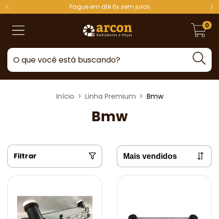
Pague em até 6x sem juros
0
Início
>
Linha Premium
>
Bmw
Bmw
Filtrar