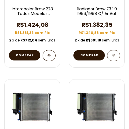
Intercooler Bmw 228
Radiador Bmw Z3 1.9
Todos Modelos
1996/1998 C/ Ar Aut
2014/2016 C/ Ar Aut
R$1.424,08
R$1.382,35
R$1.381,36
com
Pix
R$1.340,88
com
Pix
2
x de
R$712,04
sem juros
2
x de
R$691,18
sem juros