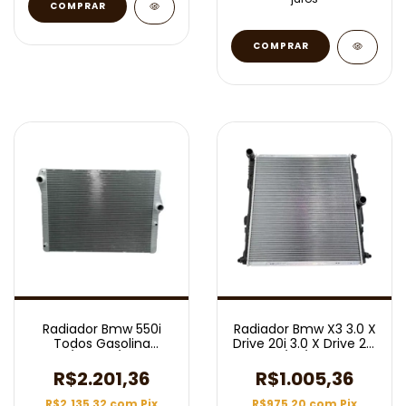
Radiador Bmw 550i
Radiador Bmw X3 3.0 X
Todos Gasolina
Drive 20i 3.0 X Drive 28i
2010/2018 C/ Ar Aut
2011/ C/ Ar Aut
R$2.201,36
R$1.005,36
R$2.135,32
com
Pix
R$975,20
com
Pix