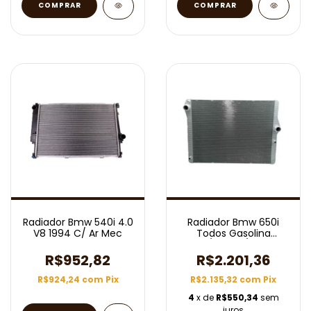
Radiador Bmw 540i 4.0
Radiador Bmw 650i
V8 1994 C/ Ar Mec
Todos Gasolina
2010/2018 C/ Ar Aut
R$952,82
R$2.201,36
R$924,24
com
Pix
R$2.135,32
com
Pix
4
x de
R$550,34
sem
juros