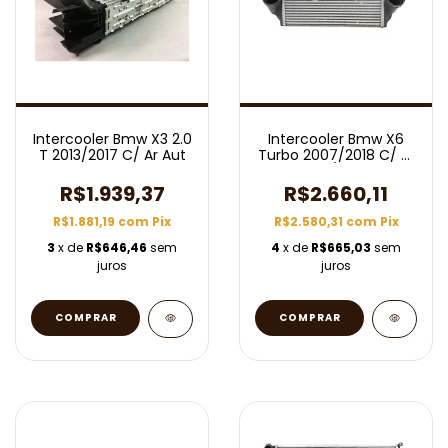
Intercooler Bmw X3 2.0
Intercooler Bmw X6
T 2013/2017 C/ Ar Aut
Turbo 2007/2018 C/ Ar
Aut/Mec
R$1.939,37
R$2.660,11
R$1.881,19
com
Pix
R$2.580,31
com
Pix
3
x de
R$646,46
sem
4
x de
R$665,03
sem
juros
juros