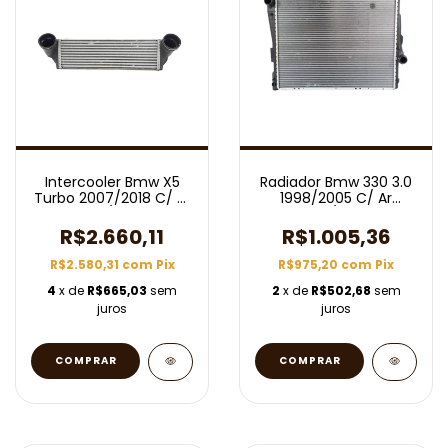
Intercooler Bmw X5
Radiador Bmw 330 3.0
Turbo 2007/2018 C/ Ar
1998/2005 C/ Ar
Aut/Mec
Aut/Mec
R$2.660,11
R$1.005,36
R$2.580,31
com
Pix
R$975,20
com
Pix
4
x de
R$665,03
sem
2
x de
R$502,68
sem
juros
juros