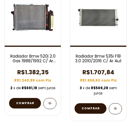
Radiador Bmw 520i 2.0
Radiador Bmw 535i F18
Gas 1988/1992 C/ Ar
3.0 2010/2016 C/ Ar Aut
Aut
R$1.382,35
R$1.707,84
R$1.340,88
com
Pix
R$1.656,60
com
Pix
2
x de
R$691,18
sem juros
3
x de
R$569,28
sem
juros