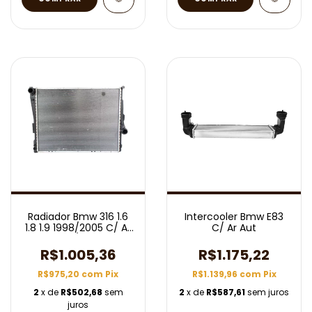
Radiador Bmw 316 1.6
Intercooler Bmw E83
1.8 1.9 1998/2005 C/ Ar
C/ Ar Aut
Aut/Mec
R$1.005,36
R$1.175,22
R$975,20
com
Pix
R$1.139,96
com
Pix
2
x de
R$502,68
sem
2
x de
R$587,61
sem juros
juros