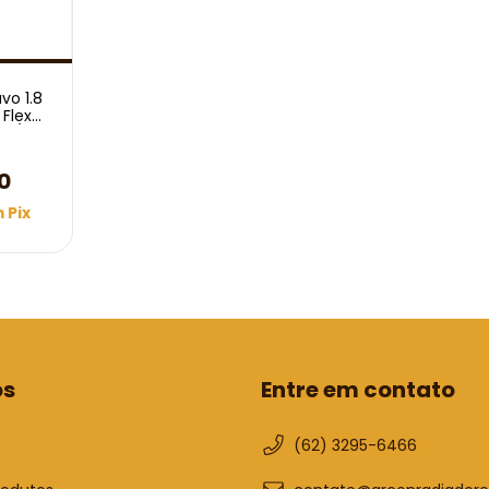
vo 1.8
Flex
08/
0
m
Pix
os
Entre em contato
(62) 3295-6466