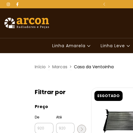
 para todo o Brasil
Linha Amarela
Linha Leve
Início
>
Marcas
>
Casa da Ventoinha
Filtrar por
ESGOTADO
Preço
De
Até