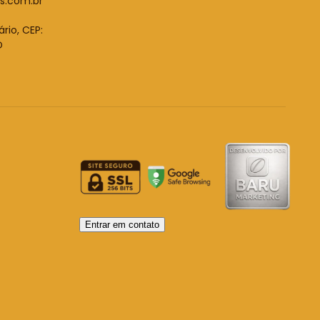
s.com.br
ário, CEP:
O
Entrar em contato