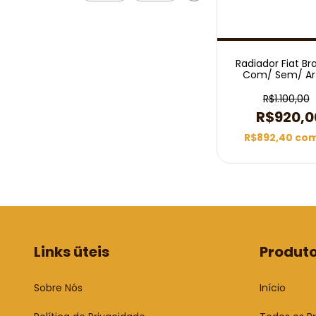
Radiador Fiat Bra
Com/ Sem/ Ar 
Mecânico 20
R$1.100,00
R$920,0
R$892,40
co
Links üteis
Produt
Sobre Nós
Início