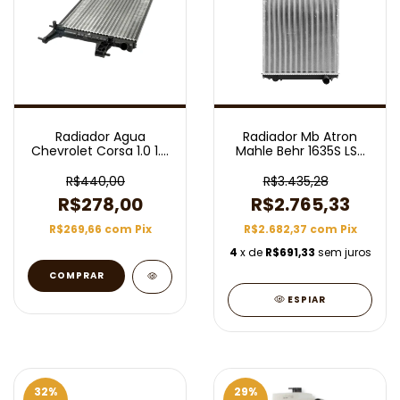
Radiador Agua
Radiador Mb Atron
Chevrolet Corsa 1.0 1.8
Mahle Behr 1635S LS-
Mahle Cr2143000s
1634 LS-1645 LS-1938
LS-2638 Sem Ar
R$440,00
R$3.435,28
Mecânico 1998/2006
R$278,00
R$2.765,33
Brasado Bicudo Sem
Lateral
R$269,66
com
Pix
R$2.682,37
com
Pix
4
x de
R$691,33
sem juros
ESPIAR
32
%
29
%