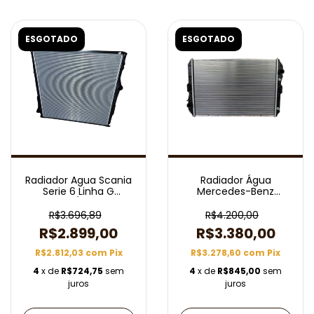
ESGOTADO
ESGOTADO
Radiador Agua Scania
Radiador Água
Serie 6 Linha G
Mercedes-Benz
2012/2020
Caminhão Axor 2035
Mahle CR713001P
R$3.696,89
R$4.200,00
R$2.899,00
R$3.380,00
R$2.812,03
com
Pix
R$3.278,60
com
Pix
4
x de
R$724,75
sem
4
x de
R$845,00
sem
juros
juros