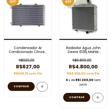
OFF
OFF
Condensador Ar
Radiador Agua John
Condicionado Citroen
Deere 6135j Mahle
Aircross Mahle
Cr2628000p
Ac466000s
R$920,00
R$6.800,00
R$627,00
R$4.800,00
R$608,19
com
Pix
R$4.656,00
com
Pix
4
x de
R$1.200,00
sem
juros