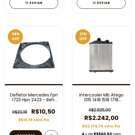
ESPIAR
ESPIAR
48
%
21
%
OFF
OFF
Defletor Mercedes Fpn
Intercooler Mb Atego
1723 Hpn 2423 - Behr
1315 1418 1518 1718
Hella
2004/2019
R$2.825,00
R$10,50
R$20,18
R$2.242,00
R$10,19
com
Pix
R$2.174,74
com
Pix
4
x de
R$560,50
sem