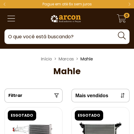
Pague em até 6x sem juros
0
Início
>
Marcas
>
Mahle
Mahle
Filtrar
ESGOTADO
ESGOTADO