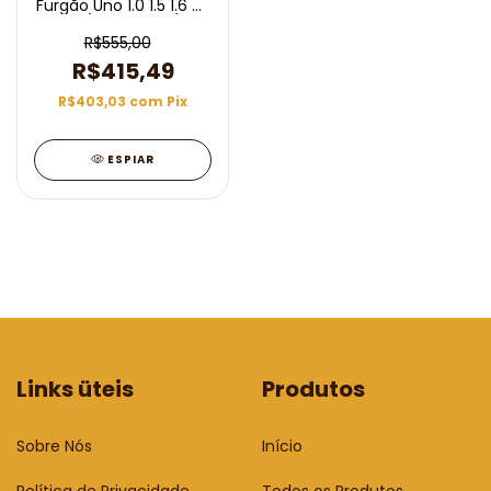
Furgão Uno 1.0 1.5 1.6 8v
Com/Sem Ar 90/04
R$555,00
R$415,49
R$403,03
com
Pix
ESPIAR
Links üteis
Produtos
Sobre Nós
Início
Política de Privacidade
Todos os Produtos