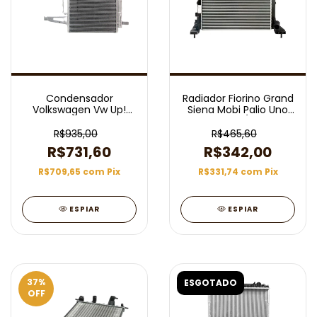
Condensador
Radiador Fiorino Grand
Volkswagen Vw Up!
Siena Mobi Palio Uno
Motor Tsi
1.0 1.4 8V C/ Ar Mec
09/25
R$935,00
R$465,60
R$731,60
R$342,00
R$709,65
com
Pix
R$331,74
com
Pix
ESPIAR
ESPIAR
37
%
ESGOTADO
OFF