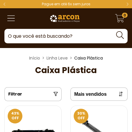
Pague em até 6x sem juros
0
Início
>
Linha Leve
>
Caixa Plástica
Caixa Plástica
Filtrar
43
%
30
%
OFF
OFF