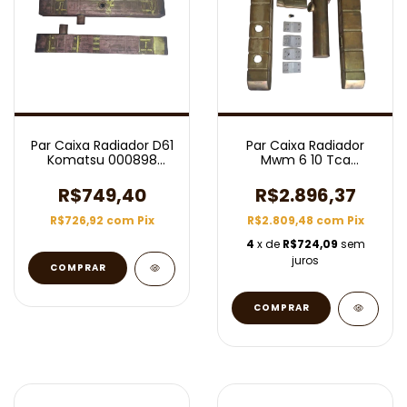
Par Caixa Radiador D61
Par Caixa Radiador
Komatsu 000898
Mwm 6 10 Tca
(Usado)
Rn40022
R$749,40
R$2.896,37
R$726,92
com
Pix
R$2.809,48
com
Pix
4
x de
R$724,09
sem
juros