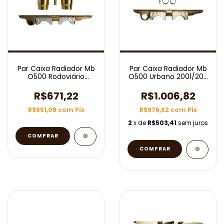
Par Caixa Radiador Mb
Par Caixa Radiador Mb
O500 Rodoviário
O500 Urbano 2001/2011
Rn30165
Rn30162
R$671,22
R$1.006,82
R$651,08
com
Pix
R$976,62
com
Pix
2
x de
R$503,41
sem juros