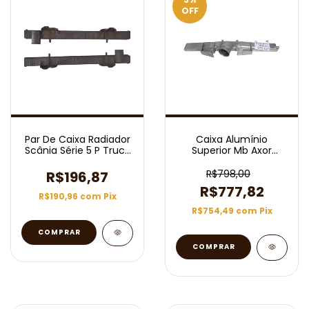
OFF
Par De Caixa Radiador
Caixa Alumínio
Scânia Série 5 P Truck
Superior Mb Axor
Int. Alumínio (Usado)
Modelo Behr 3804
R$798,00
R$196,87
R$777,82
R$190,96
com
Pix
R$754,49
com
Pix