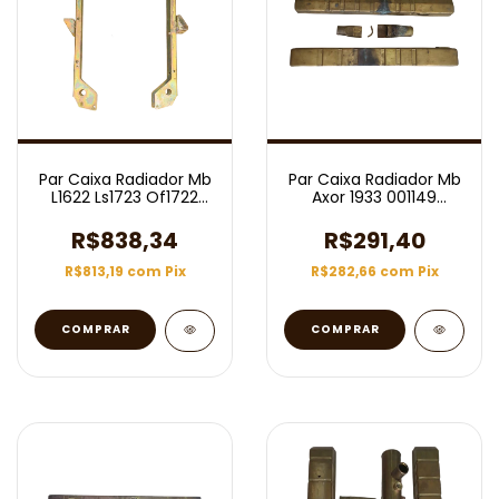
Par Caixa Radiador Mb
Par Caixa Radiador Mb
L1622 Ls1723 Of1722
Axor 1933 001149
Rn14182
(Usado)
R$838,34
R$291,40
R$813,19
com
Pix
R$282,66
com
Pix