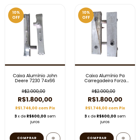
10
%
10
%
OFF
OFF
Caixa Alumínio John
Caixa Alumínio Pa
Deere 7230 74x66
Carregadeira Forza
936 130x580
R$2.000,00
R$2.000,00
R$1.800,00
R$1.800,00
R$1.746,00
com
Pix
R$1.746,00
com
Pix
3
x de
R$600,00
sem
3
x de
R$600,00
sem
juros
juros