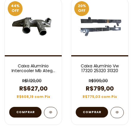
44
%
20
%
OFF
OFF
Caixa Alumínio
Caixa Alumínio Vw
Intercooler Mb Atego
17320 25320 31320
Superior Behr 3407
R$1.120,00
R$999,00
R$627,00
R$799,00
R$608,19
com
Pix
R$775,03
com
Pix