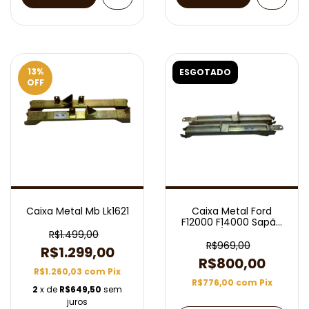
13
%
ESGOTADO
OFF
Caixa Metal Mb Lk1621
Caixa Metal Ford
F12000 F14000 Sapão
/1996
R$1.499,00
R$969,00
R$1.299,00
R$800,00
R$1.260,03
com
Pix
R$776,00
com
Pix
2
x de
R$649,50
sem
juros