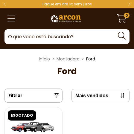
Pague em até 6x sem juros
0
Início
>
Montadora
>
Ford
Ford
Filtrar
ESGOTADO