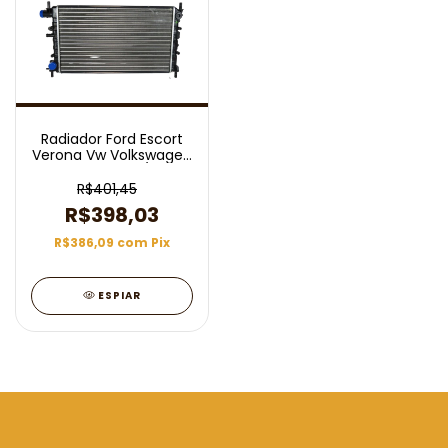
Radiador Ford Escort
Verona Vw Volkswagen
Logus Pointer S/ Ar 1.6
1.8 1993/1996
R$401,45
R$398,03
R$386,09
com
Pix
ESPIAR