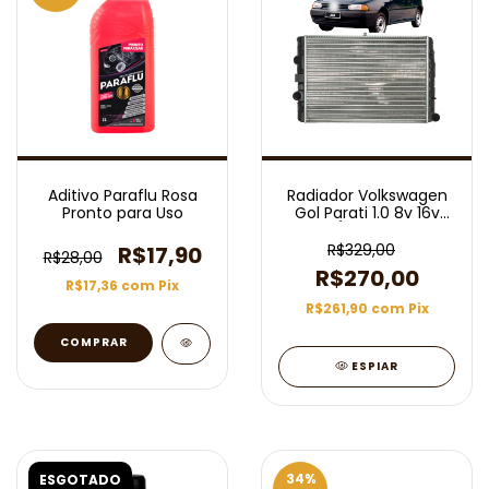
Aditivo Paraflu Rosa
Radiador Volkswagen
Pronto para Uso
Gol Parati 1.0 8v 16v
1994/2010 Sem Ar
R$329,00
R$17,90
R$28,00
R$270,00
R$17,36
com
Pix
R$261,90
com
Pix
COMPRAR
ESPIAR
34
%
ESGOTADO