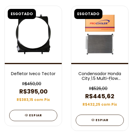
ESGOTADO
ESGOTADO
Defletor Iveco Tector
Condensador Honda
City 1.5 Multi-Flow
2014/2019 Aut/Man
R$450,00
R$526,00
R$395,00
R$445,62
R$383,15
com
Pix
R$432,25
com
Pix
ESPIAR
ESPIAR