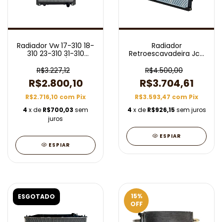
Radiador Vw 17-310 18-
Radiador
310 23-310 31-310
Retroescavadeira Jcb
Manual Com/Sem Ar
3c 3cx 3x 4c 214e
Com/Lateral
R$3.227,12
R$4.500,00
2002/2006
R$2.800,10
R$3.704,61
R$2.716,10
com
Pix
R$3.593,47
com
Pix
4
x de
R$700,03
sem
4
x de
R$926,15
sem juros
juros
ESPIAR
ESPIAR
15
%
ESGOTADO
OFF