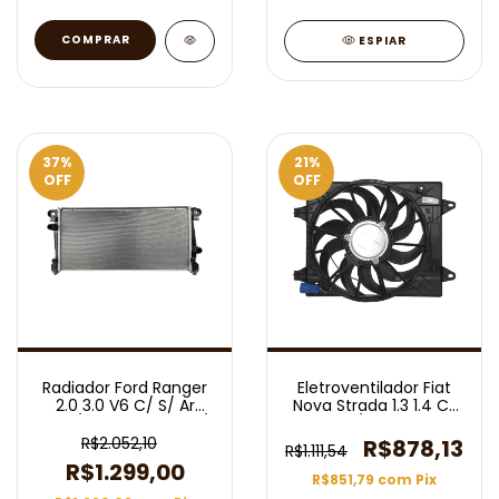
ESPIAR
37
%
21
%
OFF
OFF
Radiador Ford Ranger
Eletroventilador Fiat
2.0 3.0 V6 C/ S/ Ar
Nova Strada 1.3 1.4 C/
Mec/aut Turbo 2023/
Ar 2021/ Completo
R$2.052,10
R$878,13
R$1.111,54
R$1.299,00
R$851,79
com
Pix