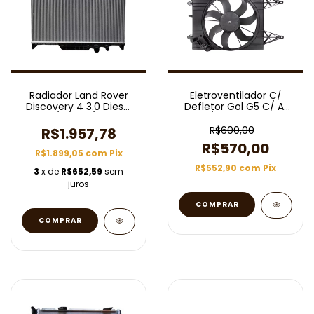
Radiador Land Rover
Eletroventilador C/
Discovery 4 3.0 Diesel
Defletor Gol G5 C/ Ar
2009/2015 C/ Ar Aut
2006/2016 Completo
R$600,00
R$1.957,78
R$570,00
R$1.899,05
com
Pix
R$552,90
com
Pix
3
x de
R$652,59
sem
juros