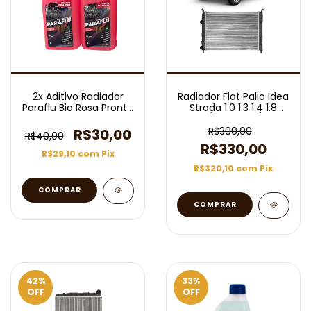
2x Aditivo Radiador
Radiador Fiat Palio Idea
Paraflu Bio Rosa Pronto
Strada 1.0 1.3 1.4 1.8
Uso Orgânico 2l
2000/2011 Com/Sem
Ar
R$390,00
R$30,00
R$40,00
R$330,00
R$29,10
com
Pix
R$320,10
com
Pix
COMPRAR
42
%
33
%
OFF
OFF