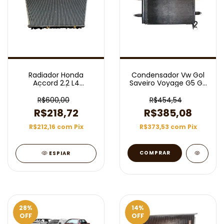
Radiador Honda
Condensador Vw Gol
Accord 2.2 L4
Saveiro Voyage G5 G6
1994/1997 C/ Ar Aut
Com Ar 2008 Em
(Bocal Curvado)
Diante
R$600,00
R$454,54
R$218,72
R$385,08
R$212,16
com
Pix
R$373,53
com
Pix
ESPIAR
28
%
14
%
OFF
OFF