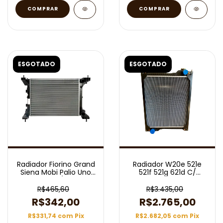
ESGOTADO
ESGOTADO
Radiador Fiorino Grand
Radiador W20e 521e
Siena Mobi Palio Uno
521f 521g 621d C/
1.0 1.4 8V C/ Ar Mec
Lateral
09/25
R$465,60
R$3.435,00
R$342,00
R$2.765,00
R$331,74
com
Pix
R$2.682,05
com
Pix