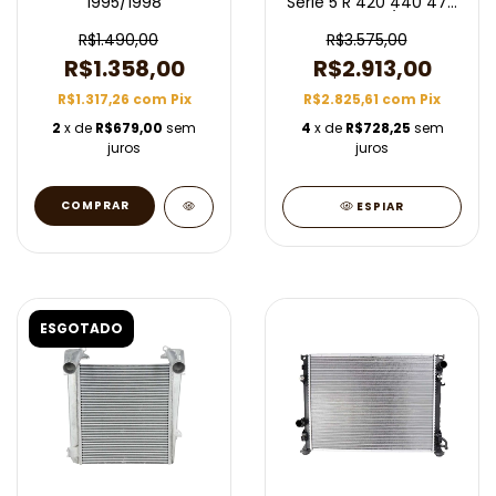
1995/1998
Serie 5 R 420 440 470
500 2008/2012
R$1.490,00
R$3.575,00
R$1.358,00
R$2.913,00
R$1.317,26
com
Pix
R$2.825,61
com
Pix
2
x de
R$679,00
sem
4
x de
R$728,25
sem
juros
juros
ESPIAR
ESGOTADO