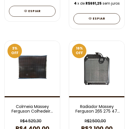
4
x de
R$691,25
sem juros
ESPIAR
ESPIAR
3
%
16
%
OFF
OFF
Colmeia Massey
Radiador Massey
Ferguson Colhedeira
Ferguson 265 275 471
5650 904X567 6
1975/2011
Carreiras Tubos
R$4.529,30
R$2.500,00
R$4.400,00
R$2.100,00